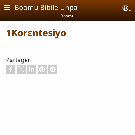
Aller au contenu principal
Boomu Bibile Unpa
Se
Boomu
1Korɛntesiyo
Partager