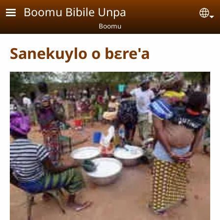
Aller au contenu principal
Boomu Bibile Unpa
Se
Boomu
Sanekuylo o bɛre'a